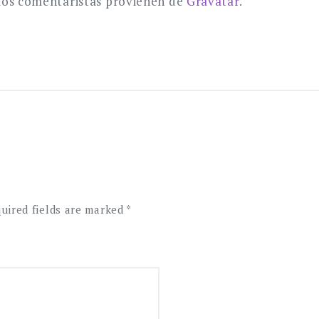
 los comentaristas provienen de
Gravatar
.
uired fields are marked
*