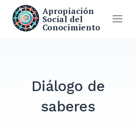
Skip
Apropiación
to
Social del
content
Conocimiento
ME
Search
for:
SEARCH
Diálogo de
saberes